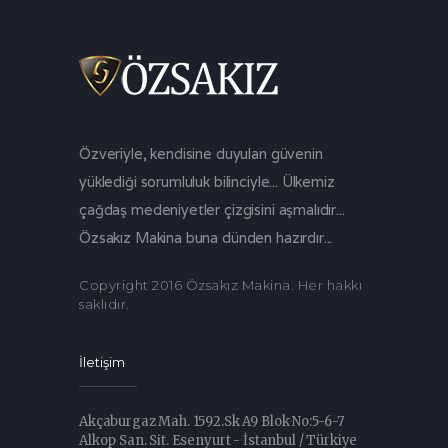
Özveriyle, kendisine duyulan güvenin
yüklediği sorumluluk bilinciyle... Ülkemiz
çağdaş medeniyetler çizgisini aşmalıdır...
Özsakız Makina buna dünden hazırdır...
Copyright 2016 Özsakız Makina. Her hakkı
saklıdır.
İletişim
Akçaburgaz Mah. 1592.Sk A9 Blok No:5-6-7
Alkop San. Sit. Esenyurt - İstanbul / Türkiye