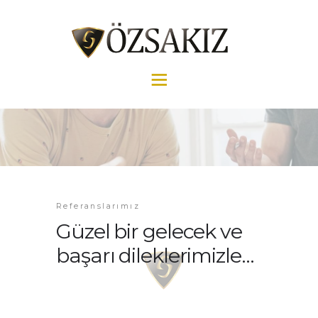
ANASAYFA
HAKKIMIZDA
GALERI
HIZMETLERIMIZ
Referanslarımız
REFERANSLARIMIZ
Güzel bir gelecek ve
İLETIŞIM
başarı dileklerimizle...